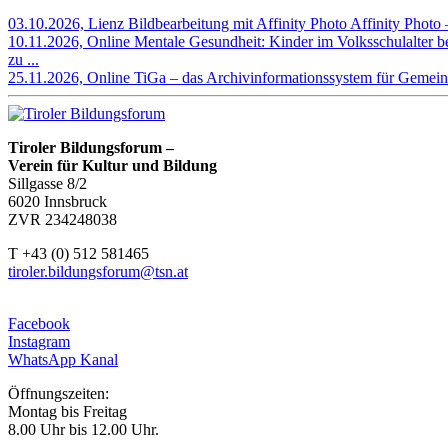
03.10.2026, Lienz
Bildbearbeitung mit Affinity Photo
Affinity Photo –
10.11.2026, Online
Mentale Gesundheit: Kinder im Volksschulalter b
zu ...
25.11.2026, Online
TiGa – das Archivinformationssystem für Gemein
Tiroler Bildungsforum –
Verein für Kultur und Bildung
Sillgasse 8/2
6020 Innsbruck
ZVR 234248038
T +43 (0) 512 581465
tiroler.bildungsforum@tsn.at
Facebook
Instagram
WhatsApp Kanal
Öffnungszeiten:
Montag bis Freitag
8.00 Uhr bis 12.00 Uhr.