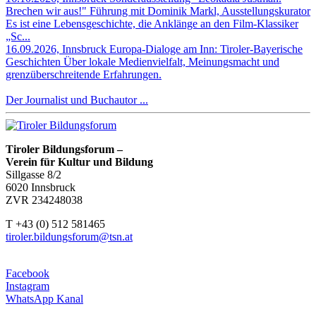
Brechen wir aus!"
Führung mit Dominik Markl, Ausstellungskurator
Es ist eine Lebensgeschichte, die Anklänge an den Film-Klassiker
„Sc...
16.09.2026, Innsbruck
Europa-Dialoge am Inn: Tiroler-Bayerische
Geschichten
Über lokale Medienvielfalt, Meinungsmacht und
grenzüberschreitende Erfahrungen.
Der Journalist und Buchautor ...
Tiroler Bildungsforum –
Verein für Kultur und Bildung
Sillgasse 8/2
6020 Innsbruck
ZVR 234248038
T +43 (0) 512 581465
tiroler.bildungsforum@tsn.at
Facebook
Instagram
WhatsApp Kanal