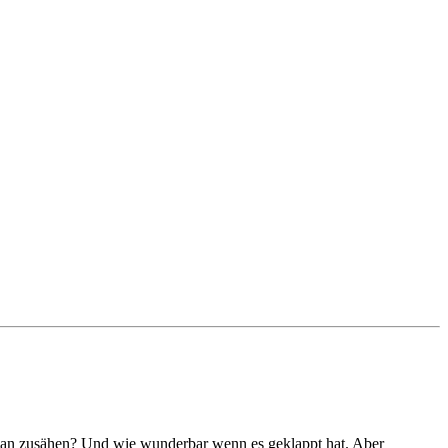
 an zusähen? Und wie wunderbar wenn es geklappt hat. Aber