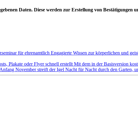
ngegebenen Daten. Diese werden zur Erstellung von Bestätigungen
zseminar für ehrenamtlich Engagierte
Wissen zur körperlichen und geis
sts, Plakate oder Flyer schnell erstellt Mit dem in der Basisversion kos
Anfang November streift der Igel Nacht für Nacht durch den Garten, um